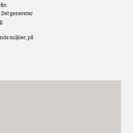
rån
 Det genererar
g.
nde miljöer, på