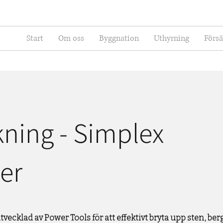
Start
Om oss
Byggnation
Uthyrning
Försä
ning - Simplex
er
vecklad av Power Tools för att effektivt bryta upp sten, be